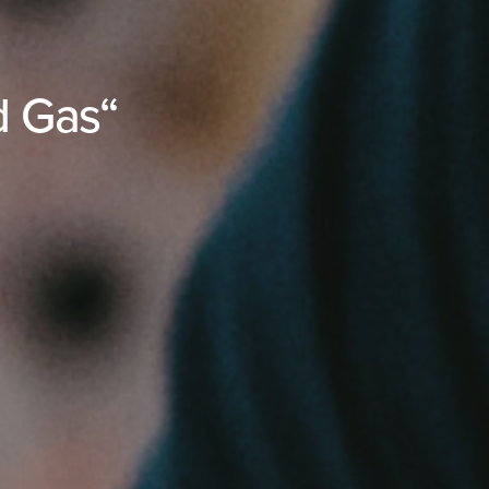
d Gas“