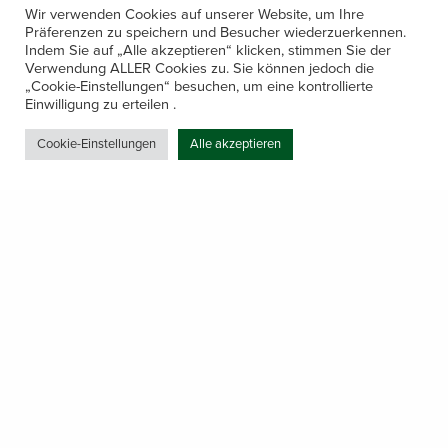
Wir verwenden Cookies auf unserer Website, um Ihre
deinen Wünschen zu gestalten, ist der Einbau einer
Präferenzen zu speichern und Besucher wiederzuerkennen.
Sauna einfacher, als du denkst. Gönn dir das
Indem Sie auf „Alle akzeptieren“ klicken, stimmen Sie der
Wohlfühlerlebnis, das eine eigene Sauna mit sich
Verwendung ALLER Cookies zu. Sie können jedoch die
bringt!
„Cookie-Einstellungen“ besuchen, um eine kontrollierte
Einwilligung zu erteilen .
Wir sind dein objektiver und professioneller Partner.
Cookie-Einstellungen
Alle akzeptieren
Kontaktiere uns gerne mit deinen spezifischen
Fragen oder Angelegenheiten zu diesem Thema.
Dein Hanser Team
Share
Teilen mit:
Ähnliche Beiträge