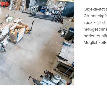
Objektivität 
Grundeckpfei
spezialisier
maßgeschnei
bedeutet nä
Möglichkeite