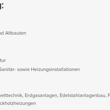
:
nd Altbauten
tur
Sanitär- sowie Heizungsinstallationen
lttechnik, Erdgasanlagen, Edelstahlanlagenbau, F
ückholzheizungen