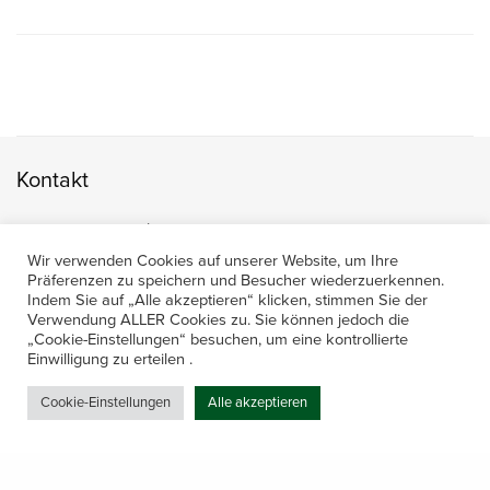
Kontakt
Amerling 133a / 6233 Kramsach
Telefon: +43 5337 64381
Wir verwenden Cookies auf unserer Website, um Ihre
E-Mail: office@gastechnik-hanser.at
Präferenzen zu speichern und Besucher wiederzuerkennen.
Indem Sie auf „Alle akzeptieren“ klicken, stimmen Sie der
Verwendung ALLER Cookies zu. Sie können jedoch die
Datenschutz
„Cookie-Einstellungen“ besuchen, um eine kontrollierte
Einwilligung zu erteilen .
Cookie-Einstellungen
Alle akzeptieren
Öffnungszeiten
Mo-Do 7.30 – 12.00 & 13.00 – 17.00
& Freitag 7.30 – 12.00 Uhr
Share