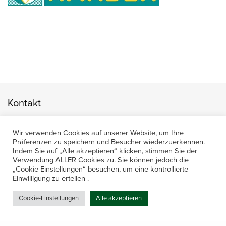
Kontakt
Amerling 133a / 6233 Kramsach
Wir verwenden Cookies auf unserer Website, um Ihre
Telefon: +43 5337 64381
Präferenzen zu speichern und Besucher wiederzuerkennen.
E-Mail: office@gastechnik-hanser.at
Indem Sie auf „Alle akzeptieren“ klicken, stimmen Sie der
Verwendung ALLER Cookies zu. Sie können jedoch die
Datenschutz
„Cookie-Einstellungen“ besuchen, um eine kontrollierte
Einwilligung zu erteilen .
Cookie-Einstellungen
Alle akzeptieren
Öffnungszeiten