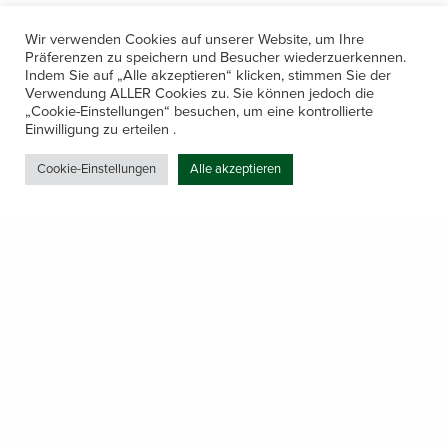
Wir verwenden Cookies auf unserer Website, um Ihre
Präferenzen zu speichern und Besucher wiederzuerkennen.
Indem Sie auf „Alle akzeptieren“ klicken, stimmen Sie der
Verwendung ALLER Cookies zu. Sie können jedoch die
„Cookie-Einstellungen“ besuchen, um eine kontrollierte
Kontakt
Einwilligung zu erteilen .
Amerling 133a / 6233 Kramsach
Cookie-Einstellungen
Alle akzeptieren
Telefon: +43 5337 64381
E-Mail: office@gastechnik-hanser.at
Datenschutz
Share
Öffnungszeiten
Mo-Do 7.30 – 12.00 & 13.00 – 17.00
& Freitag 7.30 – 12.00 Uhr