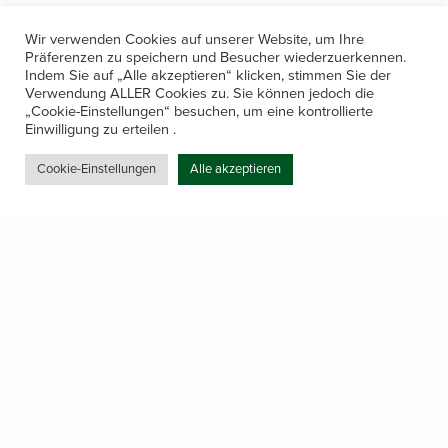
Wir verwenden Cookies auf unserer Website, um Ihre
Präferenzen zu speichern und Besucher wiederzuerkennen.
Indem Sie auf „Alle akzeptieren“ klicken, stimmen Sie der
Verwendung ALLER Cookies zu. Sie können jedoch die
„Cookie-Einstellungen“ besuchen, um eine kontrollierte
Kontakt
Einwilligung zu erteilen .
Amerling 133a / 6233 Kramsach
Cookie-Einstellungen
Alle akzeptieren
Telefon: +43 5337 64381
E-Mail: office@gastechnik-hanser.at
Datenschutz
Share
Öffnungszeiten
Mo-Do 7.30 – 12.00 & 13.00 – 17.00
& Freitag 7.30 – 12.00 Uhr