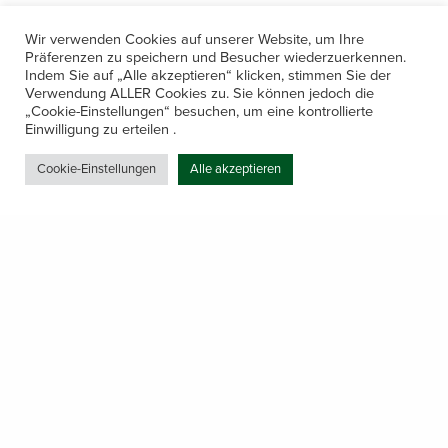
Wir verwenden Cookies auf unserer Website, um Ihre
Präferenzen zu speichern und Besucher wiederzuerkennen.
Indem Sie auf „Alle akzeptieren“ klicken, stimmen Sie der
Verwendung ALLER Cookies zu. Sie können jedoch die
„Cookie-Einstellungen“ besuchen, um eine kontrollierte
Kontakt
Einwilligung zu erteilen .
Amerling 133a / 6233 Kramsach
Cookie-Einstellungen
Alle akzeptieren
Telefon: +43 5337 64381
E-Mail: office@gastechnik-hanser.at
Datenschutz
Share
Öffnungszeiten
Mo-Do 7.30 – 12.00 & 13.00 – 17.00
& Freitag 7.30 – 12.00 Uhr