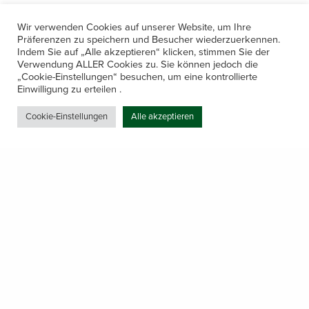
Wir verwenden Cookies auf unserer Website, um Ihre
Präferenzen zu speichern und Besucher wiederzuerkennen.
Indem Sie auf „Alle akzeptieren“ klicken, stimmen Sie der
Verwendung ALLER Cookies zu. Sie können jedoch die
„Cookie-Einstellungen“ besuchen, um eine kontrollierte
Kontakt
Einwilligung zu erteilen .
Amerling 133a / 6233 Kramsach
Cookie-Einstellungen
Alle akzeptieren
Telefon: +43 5337 64381
E-Mail: office@gastechnik-hanser.at
Datenschutz
Share
Öffnungszeiten
Mo-Do 7.30 – 12.00 & 13.00 – 17.00
& Freitag 7.30 – 12.00 Uhr