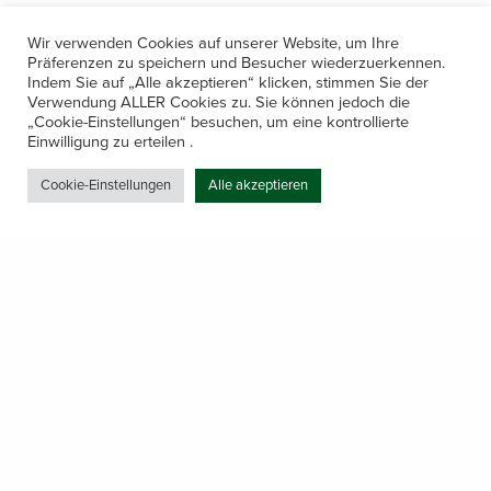
Wir verwenden Cookies auf unserer Website, um Ihre
Präferenzen zu speichern und Besucher wiederzuerkennen.
Indem Sie auf „Alle akzeptieren“ klicken, stimmen Sie der
Verwendung ALLER Cookies zu. Sie können jedoch die
„Cookie-Einstellungen“ besuchen, um eine kontrollierte
Kontakt
Einwilligung zu erteilen .
Amerling 133a / 6233 Kramsach
Cookie-Einstellungen
Alle akzeptieren
Telefon: +43 5337 64381
E-Mail: office@gastechnik-hanser.at
Datenschutz
Share
Öffnungszeiten
Mo-Do 7.30 – 12.00 & 13.00 – 17.00
& Freitag 7.30 – 12.00 Uhr