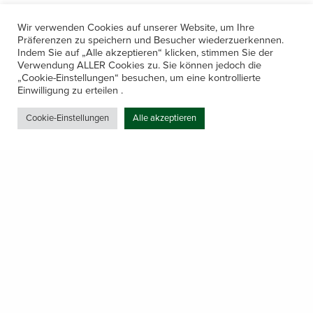
Wir verwenden Cookies auf unserer Website, um Ihre
Präferenzen zu speichern und Besucher wiederzuerkennen.
Indem Sie auf „Alle akzeptieren“ klicken, stimmen Sie der
Verwendung ALLER Cookies zu. Sie können jedoch die
„Cookie-Einstellungen“ besuchen, um eine kontrollierte
Kontakt
Einwilligung zu erteilen .
Amerling 133a / 6233 Kramsach
Cookie-Einstellungen
Alle akzeptieren
Telefon: +43 5337 64381
E-Mail: office@gastechnik-hanser.at
Datenschutz
Share
Öffnungszeiten
Mo-Do 7.30 – 12.00 & 13.00 – 17.00
& Freitag 7.30 – 12.00 Uhr