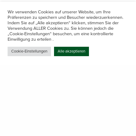
Wir verwenden Cookies auf unserer Website, um Ihre
Präferenzen zu speichern und Besucher wiederzuerkennen.
Indem Sie auf „Alle akzeptieren“ klicken, stimmen Sie der
Verwendung ALLER Cookies zu. Sie können jedoch die
„Cookie-Einstellungen“ besuchen, um eine kontrollierte
Kontakt
Einwilligung zu erteilen .
Amerling 133a / 6233 Kramsach
Cookie-Einstellungen
Alle akzeptieren
Telefon: +43 5337 64381
E-Mail: office@gastechnik-hanser.at
Datenschutz
Share
Öffnungszeiten
Mo-Do 7.30 – 12.00 & 13.00 – 17.00
& Freitag 7.30 – 12.00 Uhr