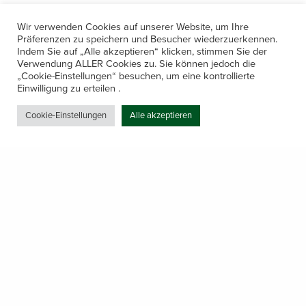
Wir verwenden Cookies auf unserer Website, um Ihre
Präferenzen zu speichern und Besucher wiederzuerkennen.
Indem Sie auf „Alle akzeptieren“ klicken, stimmen Sie der
Verwendung ALLER Cookies zu. Sie können jedoch die
„Cookie-Einstellungen“ besuchen, um eine kontrollierte
Kontakt
Einwilligung zu erteilen .
Amerling 133a / 6233 Kramsach
Cookie-Einstellungen
Alle akzeptieren
Telefon: +43 5337 64381
E-Mail: office@gastechnik-hanser.at
Datenschutz
Share
Öffnungszeiten
Mo-Do 7.30 – 12.00 & 13.00 – 17.00
& Freitag 7.30 – 12.00 Uhr