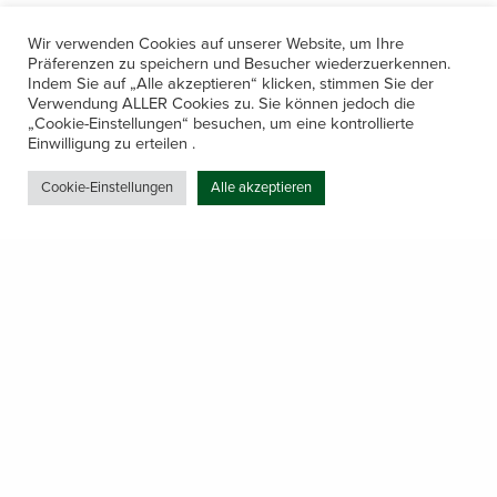
Wir verwenden Cookies auf unserer Website, um Ihre
Präferenzen zu speichern und Besucher wiederzuerkennen.
Indem Sie auf „Alle akzeptieren“ klicken, stimmen Sie der
Verwendung ALLER Cookies zu. Sie können jedoch die
„Cookie-Einstellungen“ besuchen, um eine kontrollierte
Kontakt
Einwilligung zu erteilen .
Amerling 133a / 6233 Kramsach
Cookie-Einstellungen
Alle akzeptieren
Telefon: +43 5337 64381
E-Mail: office@gastechnik-hanser.at
Datenschutz
Share
Öffnungszeiten
Mo-Do 7.30 – 12.00 & 13.00 – 17.00
& Freitag 7.30 – 12.00 Uhr