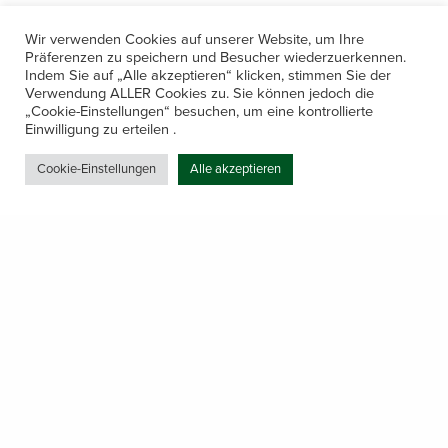
Wir verwenden Cookies auf unserer Website, um Ihre
Präferenzen zu speichern und Besucher wiederzuerkennen.
Indem Sie auf „Alle akzeptieren“ klicken, stimmen Sie der
Verwendung ALLER Cookies zu. Sie können jedoch die
„Cookie-Einstellungen“ besuchen, um eine kontrollierte
Kontakt
Einwilligung zu erteilen .
Amerling 133a / 6233 Kramsach
Cookie-Einstellungen
Alle akzeptieren
Telefon: +43 5337 64381
E-Mail: office@gastechnik-hanser.at
Datenschutz
Share
Öffnungszeiten
Mo-Do 7.30 – 12.00 & 13.00 – 17.00
& Freitag 7.30 – 12.00 Uhr