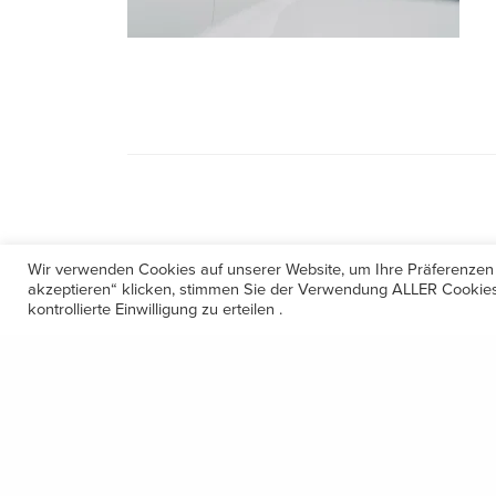
Wir verwenden Cookies auf unserer Website, um Ihre Präferenzen
akzeptieren“ klicken, stimmen Sie der Verwendung ALLER Cookies 
kontrollierte Einwilligung zu erteilen .
Kontakt
Amerling 133a / 6233 Kramsach
Telefon: +43 5337 64381
E-Mail: office@gastechnik-hanser.at