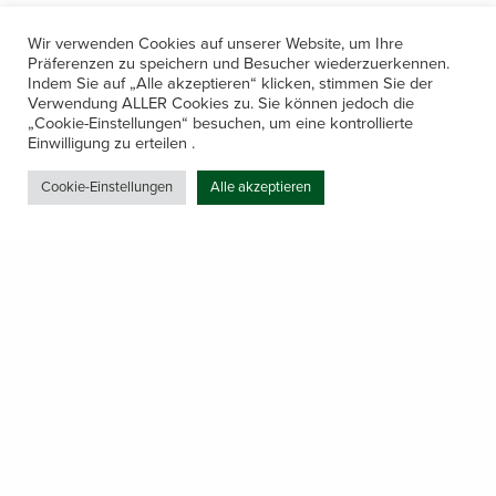
Wir verwenden Cookies auf unserer Website, um Ihre
Präferenzen zu speichern und Besucher wiederzuerkennen.
Indem Sie auf „Alle akzeptieren“ klicken, stimmen Sie der
Verwendung ALLER Cookies zu. Sie können jedoch die
„Cookie-Einstellungen“ besuchen, um eine kontrollierte
Kontakt
Einwilligung zu erteilen .
Amerling 133a / 6233 Kramsach
Cookie-Einstellungen
Alle akzeptieren
Telefon: +43 5337 64381
E-Mail: office@gastechnik-hanser.at
Datenschutz
Share
Öffnungszeiten
Mo-Do 7.30 – 12.00 & 13.00 – 17.00
& Freitag 7.30 – 12.00 Uhr