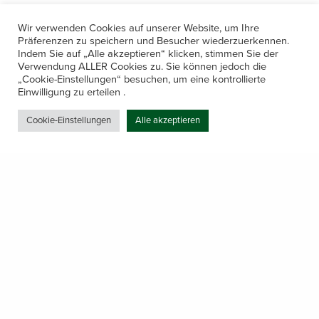
Wir verwenden Cookies auf unserer Website, um Ihre
Präferenzen zu speichern und Besucher wiederzuerkennen.
Indem Sie auf „Alle akzeptieren“ klicken, stimmen Sie der
Verwendung ALLER Cookies zu. Sie können jedoch die
„Cookie-Einstellungen“ besuchen, um eine kontrollierte
Kontakt
Einwilligung zu erteilen .
Amerling 133a / 6233 Kramsach
Cookie-Einstellungen
Alle akzeptieren
Telefon: +43 5337 64381
E-Mail: office@gastechnik-hanser.at
Datenschutz
Share
Öffnungszeiten
Mo-Do 7.30 – 12.00 & 13.00 – 17.00
& Freitag 7.30 – 12.00 Uhr