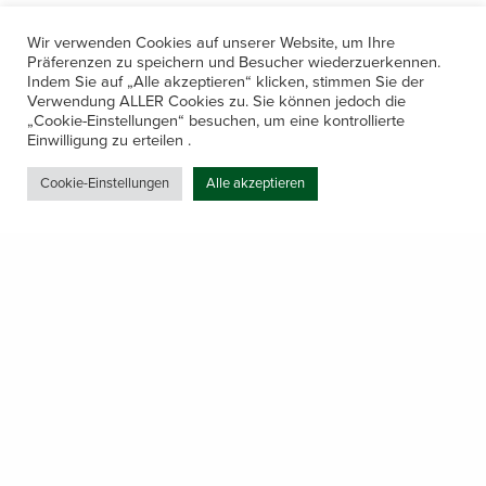
Wir verwenden Cookies auf unserer Website, um Ihre
Präferenzen zu speichern und Besucher wiederzuerkennen.
Indem Sie auf „Alle akzeptieren“ klicken, stimmen Sie der
Verwendung ALLER Cookies zu. Sie können jedoch die
„Cookie-Einstellungen“ besuchen, um eine kontrollierte
Kontakt
Einwilligung zu erteilen .
Amerling 133a / 6233 Kramsach
Cookie-Einstellungen
Alle akzeptieren
Telefon: +43 5337 64381
E-Mail: office@gastechnik-hanser.at
Datenschutz
Share
Öffnungszeiten
Mo-Do 7.30 – 12.00 & 13.00 – 17.00
& Freitag 7.30 – 12.00 Uhr