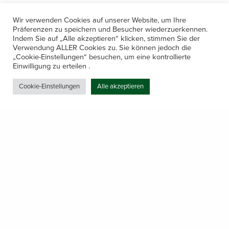
Wir verwenden Cookies auf unserer Website, um Ihre
Präferenzen zu speichern und Besucher wiederzuerkennen.
Indem Sie auf „Alle akzeptieren“ klicken, stimmen Sie der
Verwendung ALLER Cookies zu. Sie können jedoch die
„Cookie-Einstellungen“ besuchen, um eine kontrollierte
Kontakt
Einwilligung zu erteilen .
Amerling 133a / 6233 Kramsach
Cookie-Einstellungen
Alle akzeptieren
Telefon: +43 5337 64381
E-Mail: office@gastechnik-hanser.at
Datenschutz
Share
Öffnungszeiten
Mo-Do 7.30 – 12.00 & 13.00 – 17.00
& Freitag 7.30 – 12.00 Uhr