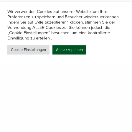
Wir verwenden Cookies auf unserer Website, um Ihre
Präferenzen zu speichern und Besucher wiederzuerkennen.
Indem Sie auf „Alle akzeptieren“ klicken, stimmen Sie der
Verwendung ALLER Cookies zu. Sie können jedoch die
„Cookie-Einstellungen“ besuchen, um eine kontrollierte
Kontakt
Einwilligung zu erteilen .
Amerling 133a / 6233 Kramsach
Cookie-Einstellungen
Alle akzeptieren
Telefon: +43 5337 64381
E-Mail: office@gastechnik-hanser.at
Datenschutz
Share
Öffnungszeiten
Mo-Do 7.30 – 12.00 & 13.00 – 17.00
& Freitag 7.30 – 12.00 Uhr