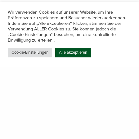
Wir verwenden Cookies auf unserer Website, um Ihre
Präferenzen zu speichern und Besucher wiederzuerkennen.
Indem Sie auf „Alle akzeptieren“ klicken, stimmen Sie der
Verwendung ALLER Cookies zu. Sie können jedoch die
„Cookie-Einstellungen“ besuchen, um eine kontrollierte
Kontakt
Einwilligung zu erteilen .
Amerling 133a / 6233 Kramsach
Cookie-Einstellungen
Alle akzeptieren
Telefon: +43 5337 64381
E-Mail: office@gastechnik-hanser.at
Datenschutz
Share
Öffnungszeiten
Mo-Do 7.30 – 12.00 & 13.00 – 17.00
& Freitag 7.30 – 12.00 Uhr