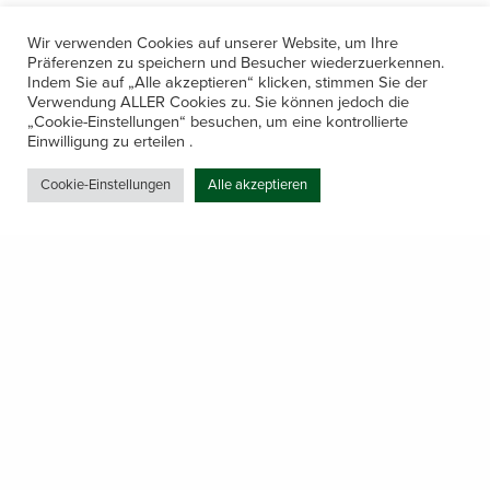
Wir verwenden Cookies auf unserer Website, um Ihre
Präferenzen zu speichern und Besucher wiederzuerkennen.
Indem Sie auf „Alle akzeptieren“ klicken, stimmen Sie der
Verwendung ALLER Cookies zu. Sie können jedoch die
„Cookie-Einstellungen“ besuchen, um eine kontrollierte
Kontakt
Einwilligung zu erteilen .
Amerling 133a / 6233 Kramsach
Cookie-Einstellungen
Alle akzeptieren
Telefon: +43 5337 64381
E-Mail: office@gastechnik-hanser.at
Datenschutz
Share
Öffnungszeiten
Mo-Do 7.30 – 12.00 & 13.00 – 17.00
& Freitag 7.30 – 12.00 Uhr