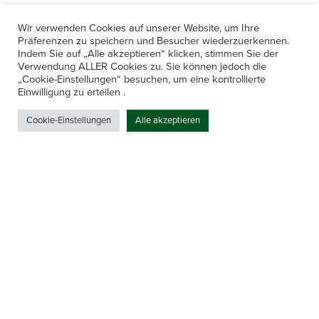
Wir verwenden Cookies auf unserer Website, um Ihre
Präferenzen zu speichern und Besucher wiederzuerkennen.
Indem Sie auf „Alle akzeptieren“ klicken, stimmen Sie der
Verwendung ALLER Cookies zu. Sie können jedoch die
„Cookie-Einstellungen“ besuchen, um eine kontrollierte
Kontakt
Einwilligung zu erteilen .
Amerling 133a / 6233 Kramsach
Cookie-Einstellungen
Alle akzeptieren
Telefon: +43 5337 64381
E-Mail: office@gastechnik-hanser.at
Datenschutz
Share
Öffnungszeiten
Mo-Do 7.30 – 12.00 & 13.00 – 17.00
& Freitag 7.30 – 12.00 Uhr