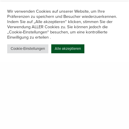
Wir verwenden Cookies auf unserer Website, um Ihre
Präferenzen zu speichern und Besucher wiederzuerkennen.
Indem Sie auf „Alle akzeptieren“ klicken, stimmen Sie der
Verwendung ALLER Cookies zu. Sie können jedoch die
„Cookie-Einstellungen“ besuchen, um eine kontrollierte
Kontakt
Einwilligung zu erteilen .
Amerling 133a / 6233 Kramsach
Cookie-Einstellungen
Alle akzeptieren
Telefon: +43 5337 64381
E-Mail: office@gastechnik-hanser.at
Datenschutz
Share
Öffnungszeiten
Mo-Do 7.30 – 12.00 & 13.00 – 17.00
& Freitag 7.30 – 12.00 Uhr