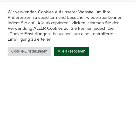
Wir verwenden Cookies auf unserer Website, um Ihre
Präferenzen zu speichern und Besucher wiederzuerkennen.
Indem Sie auf „Alle akzeptieren“ klicken, stimmen Sie der
Verwendung ALLER Cookies zu. Sie können jedoch die
„Cookie-Einstellungen“ besuchen, um eine kontrollierte
Kontakt
Einwilligung zu erteilen .
Amerling 133a / 6233 Kramsach
Cookie-Einstellungen
Alle akzeptieren
Telefon: +43 5337 64381
E-Mail: office@gastechnik-hanser.at
Datenschutz
Share
Öffnungszeiten
Mo-Do 7.30 – 12.00 & 13.00 – 17.00
& Freitag 7.30 – 12.00 Uhr