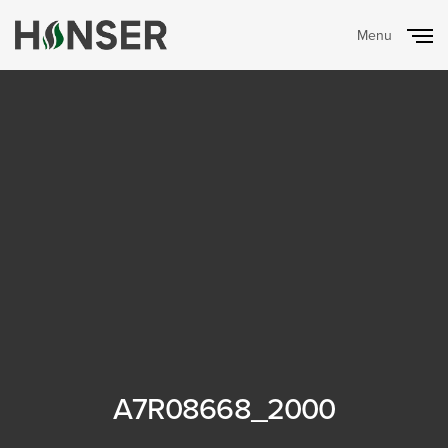
Menu
Close
A7R08668_2000