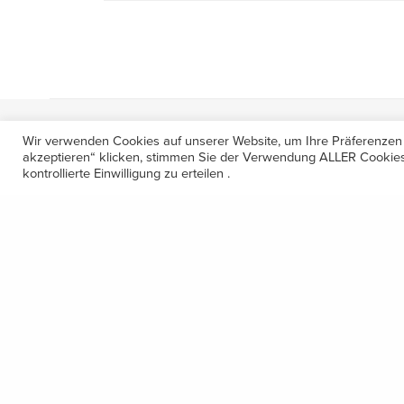
Wir verwenden Cookies auf unserer Website, um Ihre Präferenzen
akzeptieren“ klicken, stimmen Sie der Verwendung ALLER Cookies 
Kontakt
kontrollierte Einwilligung zu erteilen .
Amerling 133a / 6233 Kramsach
Telefon: +43 5337 64381
E-Mail: office@gastechnik-hanser.at
Datenschutz