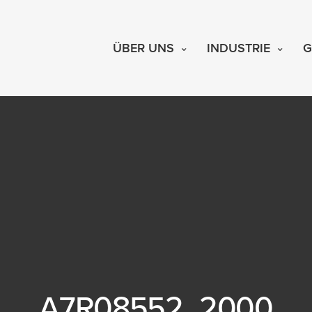
ÜBER UNS
INDUSTRIE
G
A7R08552_2000