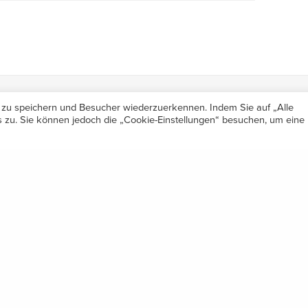
 zu speichern und Besucher wiederzuerkennen. Indem Sie auf „Alle
zu. Sie können jedoch die „Cookie-Einstellungen“ besuchen, um eine
Öffnungszeiten
Mo-Do 7.30 – 12.00 & 13.00 – 17.00
Share
& Freitag 7.30 – 12.00 Uhr