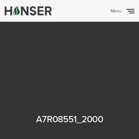
Menu
Close
A7R08551_2000