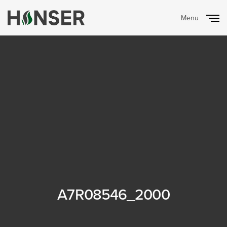
Menu
Close
A7R08546_2000