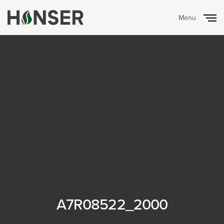
Menu
Close
A7R08522_2000