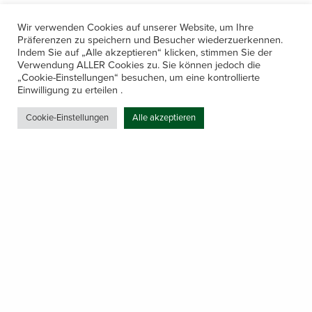
Wir verwenden Cookies auf unserer Website, um Ihre
Präferenzen zu speichern und Besucher wiederzuerkennen.
Indem Sie auf „Alle akzeptieren“ klicken, stimmen Sie der
Verwendung ALLER Cookies zu. Sie können jedoch die
„Cookie-Einstellungen“ besuchen, um eine kontrollierte
Kontakt
Einwilligung zu erteilen .
Amerling 133a / 6233 Kramsach
Cookie-Einstellungen
Alle akzeptieren
Telefon: +43 5337 64381
E-Mail: office@gastechnik-hanser.at
Datenschutz
Share
Öffnungszeiten
Mo-Do 7.30 – 12.00 & 13.00 – 17.00
& Freitag 7.30 – 12.00 Uhr