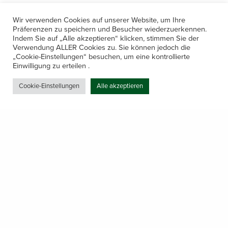
Wir verwenden Cookies auf unserer Website, um Ihre
Präferenzen zu speichern und Besucher wiederzuerkennen.
Indem Sie auf „Alle akzeptieren“ klicken, stimmen Sie der
Verwendung ALLER Cookies zu. Sie können jedoch die
„Cookie-Einstellungen“ besuchen, um eine kontrollierte
Kontakt
Einwilligung zu erteilen .
Amerling 133a / 6233 Kramsach
Cookie-Einstellungen
Alle akzeptieren
Telefon: +43 5337 64381
E-Mail: office@gastechnik-hanser.at
Datenschutz
Share
Öffnungszeiten
Mo-Do 7.30 – 12.00 & 13.00 – 17.00
& Freitag 7.30 – 12.00 Uhr