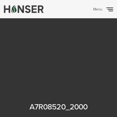
Menu
Close
A7R08520_2000