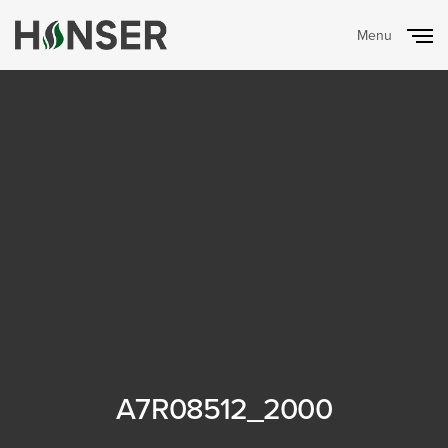
Menu
Close
A7R08512_2000