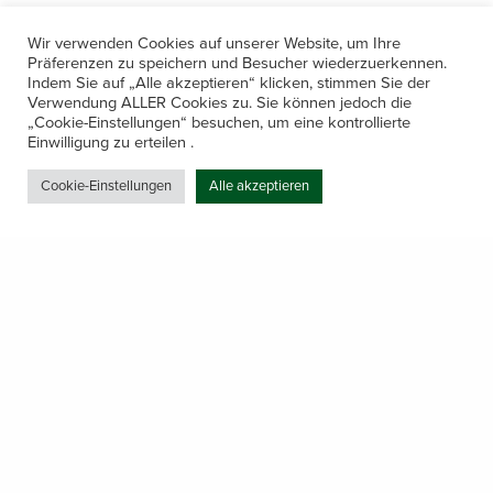
Wir verwenden Cookies auf unserer Website, um Ihre
Präferenzen zu speichern und Besucher wiederzuerkennen.
Indem Sie auf „Alle akzeptieren“ klicken, stimmen Sie der
Verwendung ALLER Cookies zu. Sie können jedoch die
„Cookie-Einstellungen“ besuchen, um eine kontrollierte
Kontakt
Einwilligung zu erteilen .
Amerling 133a / 6233 Kramsach
Cookie-Einstellungen
Alle akzeptieren
Telefon: +43 5337 64381
E-Mail: office@gastechnik-hanser.at
Datenschutz
Share
Öffnungszeiten
Mo-Do 7.30 – 12.00 & 13.00 – 17.00
& Freitag 7.30 – 12.00 Uhr