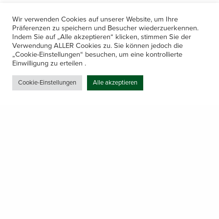
Wir verwenden Cookies auf unserer Website, um Ihre
Präferenzen zu speichern und Besucher wiederzuerkennen.
Indem Sie auf „Alle akzeptieren“ klicken, stimmen Sie der
Verwendung ALLER Cookies zu. Sie können jedoch die
„Cookie-Einstellungen“ besuchen, um eine kontrollierte
Kontakt
Einwilligung zu erteilen .
Amerling 133a / 6233 Kramsach
Cookie-Einstellungen
Alle akzeptieren
Telefon: +43 5337 64381
E-Mail: office@gastechnik-hanser.at
Datenschutz
Share
Öffnungszeiten
Mo-Do 7.30 – 12.00 & 13.00 – 17.00
& Freitag 7.30 – 12.00 Uhr