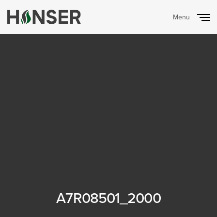
Menu
Close
A7R08501_2000