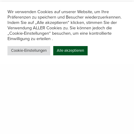
Wir verwenden Cookies auf unserer Website, um Ihre
Präferenzen zu speichern und Besucher wiederzuerkennen.
Indem Sie auf „Alle akzeptieren“ klicken, stimmen Sie der
Verwendung ALLER Cookies zu. Sie können jedoch die
„Cookie-Einstellungen“ besuchen, um eine kontrollierte
Kontakt
Einwilligung zu erteilen .
Amerling 133a / 6233 Kramsach
Cookie-Einstellungen
Alle akzeptieren
Telefon: +43 5337 64381
E-Mail: office@gastechnik-hanser.at
Datenschutz
Share
Öffnungszeiten
Mo-Do 7.30 – 12.00 & 13.00 – 17.00
& Freitag 7.30 – 12.00 Uhr