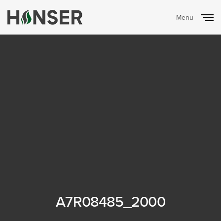
Menu
Close
A7R08485_2000