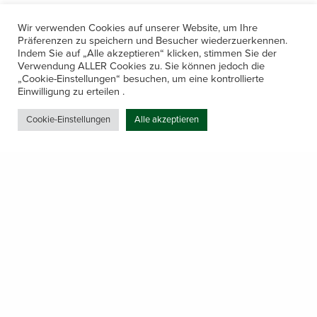
Wir verwenden Cookies auf unserer Website, um Ihre
Präferenzen zu speichern und Besucher wiederzuerkennen.
Indem Sie auf „Alle akzeptieren“ klicken, stimmen Sie der
Verwendung ALLER Cookies zu. Sie können jedoch die
„Cookie-Einstellungen“ besuchen, um eine kontrollierte
Kontakt
Einwilligung zu erteilen .
Amerling 133a / 6233 Kramsach
Cookie-Einstellungen
Alle akzeptieren
Telefon: +43 5337 64381
E-Mail: office@gastechnik-hanser.at
Datenschutz
Share
Öffnungszeiten
Mo-Do 7.30 – 12.00 & 13.00 – 17.00
& Freitag 7.30 – 12.00 Uhr