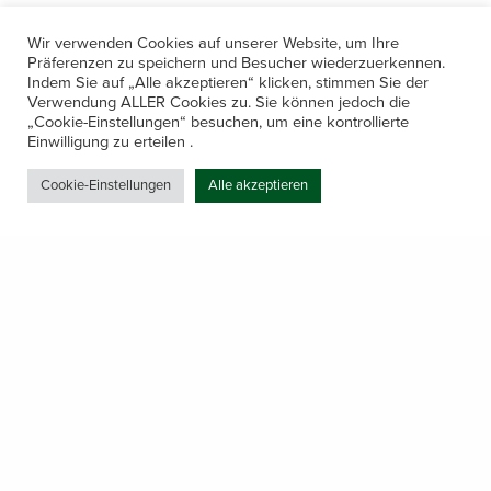
Wir verwenden Cookies auf unserer Website, um Ihre
Präferenzen zu speichern und Besucher wiederzuerkennen.
Indem Sie auf „Alle akzeptieren“ klicken, stimmen Sie der
Verwendung ALLER Cookies zu. Sie können jedoch die
„Cookie-Einstellungen“ besuchen, um eine kontrollierte
Kontakt
Einwilligung zu erteilen .
Amerling 133a / 6233 Kramsach
Cookie-Einstellungen
Alle akzeptieren
Telefon: +43 5337 64381
E-Mail: office@gastechnik-hanser.at
Datenschutz
Share
Öffnungszeiten
Mo-Do 7.30 – 12.00 & 13.00 – 17.00
& Freitag 7.30 – 12.00 Uhr