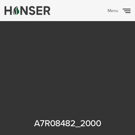
Menu
Close
A7R08482_2000