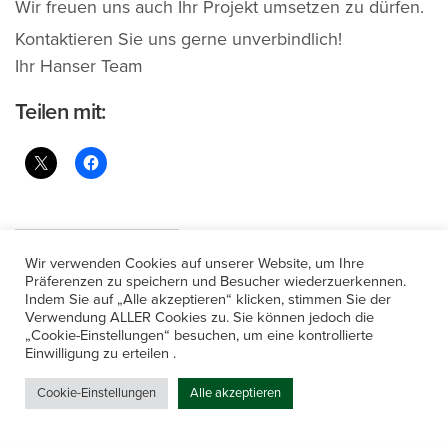
Wir freuen uns auch Ihr Projekt umsetzen zu dürfen.
Kontaktieren Sie uns gerne unverbindlich!
Ihr Hanser Team
Teilen mit:
Ähnliche Beiträge
Wir verwenden Cookies auf unserer Website, um Ihre
Präferenzen zu speichern und Besucher wiederzuerkennen.
Indem Sie auf „Alle akzeptieren“ klicken, stimmen Sie der
Anlagenbau mit
Was Service für uns
Verwendung ALLER Cookies zu. Sie können jedoch die
Leidenschaft und
bedeutet – unser
„Cookie-Einstellungen“ besuchen, um eine kontrollierte
Präzision: Unser
Serviceversprechen￼
Einwilligung zu erteilen .
Leistungsumfang im
11. August 2022
In "Allgemein"
Cookie-Einstellungen
Alle akzeptieren
Detail
15. September 2024
In "Allgemein"