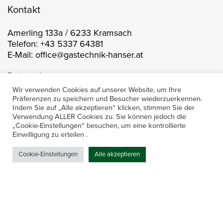
Kontakt
Amerling 133a / 6233 Kramsach
Telefon: +43 5337 64381
E-Mail: office@gastechnik-hanser.at
Datenschutz
Wir verwenden Cookies auf unserer Website, um Ihre
Präferenzen zu speichern und Besucher wiederzuerkennen.
Indem Sie auf „Alle akzeptieren“ klicken, stimmen Sie der
Öffnungszeiten
Verwendung ALLER Cookies zu. Sie können jedoch die
„Cookie-Einstellungen“ besuchen, um eine kontrollierte
Einwilligung zu erteilen .
Mo-Do 7.30 – 12.00 & 13.00 – 17.00
& Freitag 7.30 – 12.00 Uhr
Cookie-Einstellungen
Alle akzeptieren