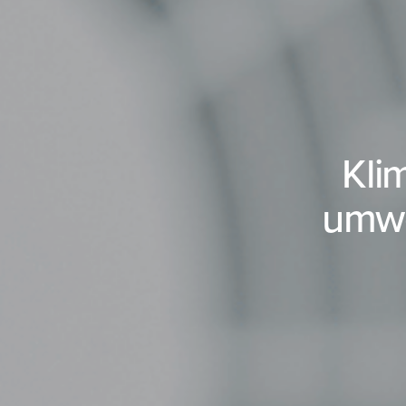
Kli
umwel