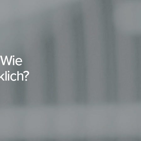
 Wie
klich?