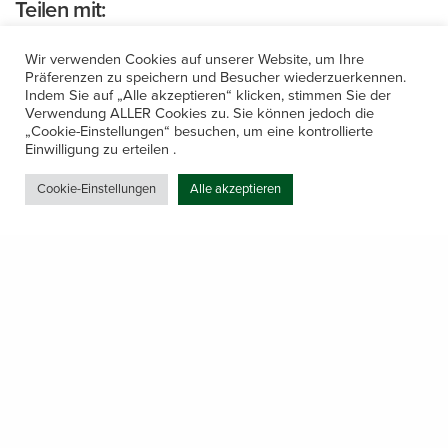
Teilen mit:
Wir verwenden Cookies auf unserer Website, um Ihre
Präferenzen zu speichern und Besucher wiederzuerkennen.
Indem Sie auf „Alle akzeptieren“ klicken, stimmen Sie der
Verwendung ALLER Cookies zu. Sie können jedoch die
„Cookie-Einstellungen“ besuchen, um eine kontrollierte
Einwilligung zu erteilen .
Ähnliche Beiträge
Cookie-Einstellungen
Alle akzeptieren
WIR SIND HANSER
Klimaanlagen
energieeffizient nutzen:
23. Juni 2022
In "Allgemein"
Nachhaltigkeit im Fokus
Share
17. August 2023
In "Allgemein"
Energieberatung:
Ressourceneffizienz
und Einsparpotenziale
für eine nachhaltige
Zukunft
20. Juni 2023