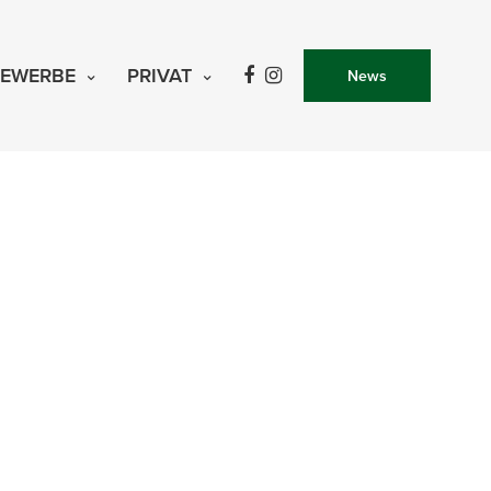
 die
 Frühling
nd die
EWERBE
PRIVAT
News
eigene