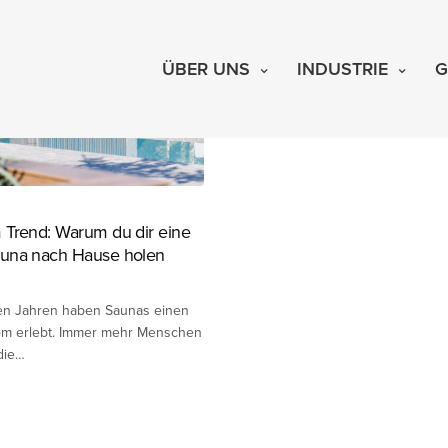
5 unverzichtbare Trends für
Badezimmerrenovierung im
ÜBER UNS
Das Frühjahr und der Sommer si
INDUSTRIE
G
perfekten Jahreszeiten, um das 
Badezimmer aufzufrischen und…
 Trend: Warum du dir eine
una nach Hause holen
ten Jahren haben Saunas einen
m erlebt. Immer mehr Menschen
die…